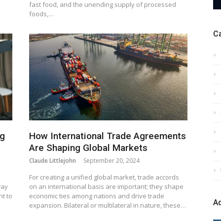
fast food, and the unending supply of processed
foods,…
C
ng
How International Trade Agreements
Are Shaping Global Markets
Claude Littlejohn
September 20, 2024
For creating a unified global market, trade accords
way
on an international basis are important; they shape
nt to
economic ties among nations and drive trade
Ad
expansion. Bilateral or multilateral in nature, these…