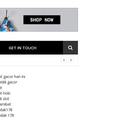
GET IN TOUCH
ot gacor hari ini
ot88 gacor
ot
ot hoki
di slot
amibet
dak178
dak 178