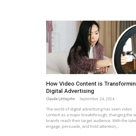
How Video Content is Transformi
Digital Advertising
Claude Littlejohn
September 24, 2024
The world of digital advertising has seen video
content as a major breakthrough, changing the 
brands reach their target audience. With the tale
engage, persuade, and hold attention,…