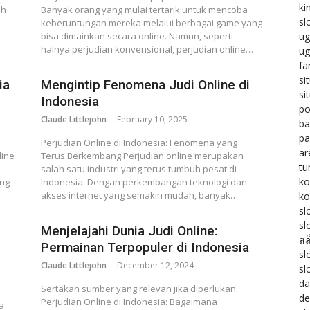
ki
ah
Banyak orang yang mulai tertarik untuk mencoba
sl
keberuntungan mereka melalui berbagai game yang
bisa dimainkan secara online. Namun, seperti
ug
halnya perjudian konvensional, perjudian online…
ug
fa
si
ia
Mengintip Fenomena Judi Online di
si
Indonesia
p
Claude Littlejohn
February 10, 2025
ba
pa
Perjudian Online di Indonesia: Fenomena yang
ar
line
Terus Berkembang Perjudian online merupakan
tu
salah satu industri yang terus tumbuh pesat di
ko
ang
Indonesia. Dengan perkembangan teknologi dan
akses internet yang semakin mudah, banyak…
ko
sl
sl
Menjelajahi Dunia Judi Online:
สล
Permainan Terpopuler di Indonesia
sl
Claude Littlejohn
December 12, 2024
sl
da
Sertakan sumber yang relevan jika diperlukan
de
Perjudian Online di Indonesia: Bagaimana
a