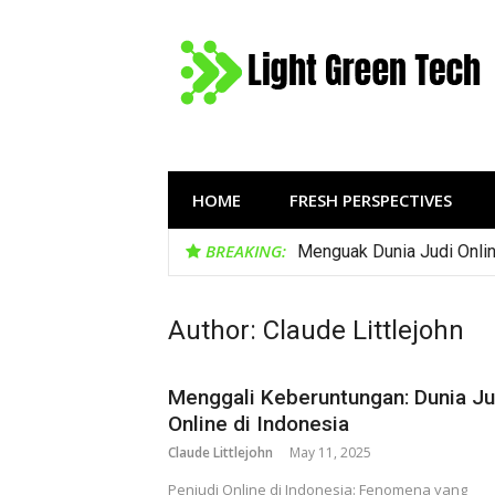
Skip
to
content
HOME
FRESH PERSPECTIVES
BREAKING:
Menguak Dunia Judi Onlin
Author:
Claude Littlejohn
Menggali Keberuntungan: Dunia Ju
Online di Indonesia
Claude Littlejohn
May 11, 2025
Penjudi Online di Indonesia: Fenomena yang